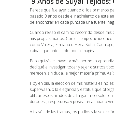
9 Años de Suyaí Tejidos: 
Parece que fue ayer cuando di los primeros p
pasado 9 años desde el nacimiento de este e
de encontrar en cada puntada una fuente inago
Cuando reviso el camino recorrido desde mis pr
mis propias manos. Con el tiempo, he ido incorp
como Valeria, Emiliana o Elena Sofia. Cada ag
caídas que antes solo podía imaginar.
Pero quizás el mayor y más hermoso aprendizaj
dediqué a investigar, tocar y tejer distintos 
merecen, sin duda, la mejor materia prima. As
Hoy en día, la elección de mis materiales no es 
superwash, o la elegancia y estatus que otorga
utilizar estos hilados de alta gama no solo rea
duradera, respetuosa y posea un acabado ve
A través de las tramas, los palillos y la selec