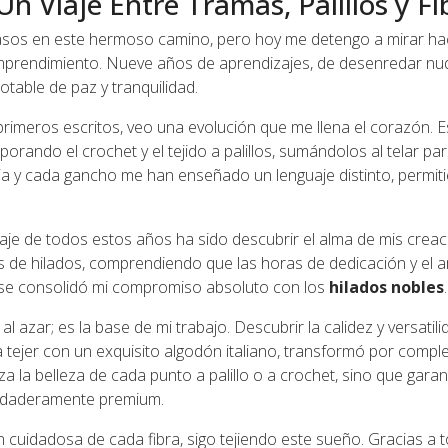
Un Viaje Entre Tramas, Palillos y F
asos en este hermoso camino, pero hoy me detengo a mirar hac
mprendimiento. Nueve años de aprendizajes, de desenredar nu
table de paz y tranquilidad.
imeros escritos, veo una evolución que me llena el corazón. Est
orando el crochet y el tejido a palillos, sumándolos al telar pa
uja y cada gancho me han enseñado un lenguaje distinto, permit
e de todos estos años ha sido descubrir el alma de mis creaci
tipos de hilados, comprendiendo que las horas de dedicación y e
í se consolidó mi compromiso absoluto con los
hilados nobles
.
al azar; es la base de mi trabajo. Descubrir la calidez y versatil
 tejer con un exquisito algodón italiano, transformó por compl
lza la belleza de cada punto a palillo o a crochet, sino que gar
rdaderamente premium.
ción cuidadosa de cada fibra, sigo tejiendo este sueño. Gracias 