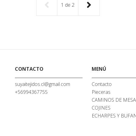
1
de
2
CONTACTO
MENÚ
suyaitejidos.cl@gmail.com
Contacto
+56994367755
Pieceras
CAMINOS DE MES
COJINES
ECHARPES Y BUFA