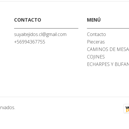
CONTACTO
MENÚ
suyaitejidos.cl@gmail.com
Contacto
+56994367755
Pieceras
CAMINOS DE MES
COJINES
ECHARPES Y BUFA
ervados.