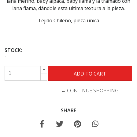
lana merino, baby alpaca, baby llama y la tramado con
lana flama, dándole esta ultima textura a la pieza.
Tejido Chileno, pieza unica
STOCK:
1
+
-
← CONTINUE SHOPPING
SHARE