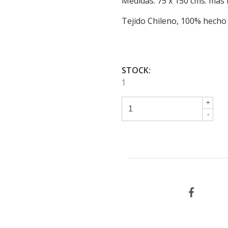
Medidas: 75 x 150 cms. mas l
Tejido Chileno, 100% hech
STOCK:
1
+
-