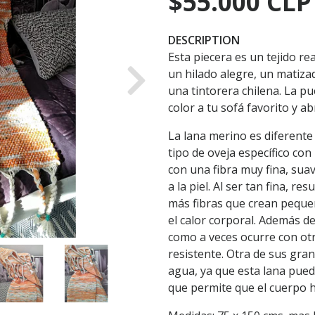
$55.000 CLP
DESCRIPTION
Esta piecera es un tejido re
un hilado alegre, un matiza
Next
una tintorera chilena. La p
color a tu sofá favorito y ab
La lana merino es diferente
tipo de oveja específico co
con una fibra muy fina, sua
a la piel. Al ser tan fina, r
más fibras que crean peque
el calor corporal. Además de
como a veces ocurre con otra
resistente. Otra de sus gra
agua, ya que esta lana pue
que permite que el cuerpo 