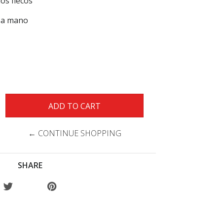
os flecos
o a mano
← CONTINUE SHOPPING
SHARE