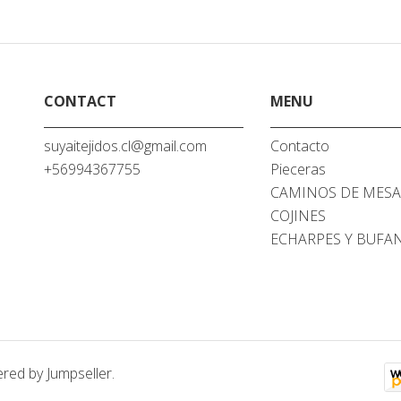
CONTACT
MENU
suyaitejidos.cl@gmail.com
Contacto
+56994367755
Pieceras
CAMINOS DE MES
COJINES
ECHARPES Y BUFA
red by Jumpseller
.