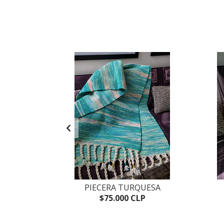
L
PIECERA TURQUESA
P
$75.000 CLP