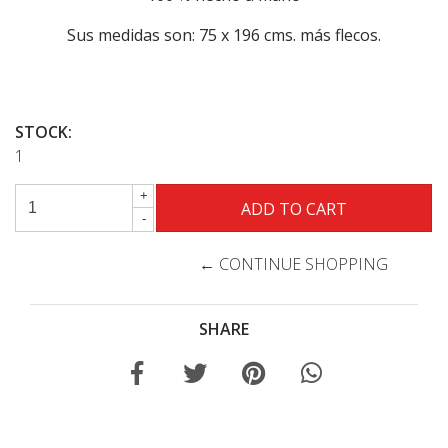
Sus medidas son: 75 x 196 cms. más flecos.
STOCK:
1
+
-
← CONTINUE SHOPPING
SHARE