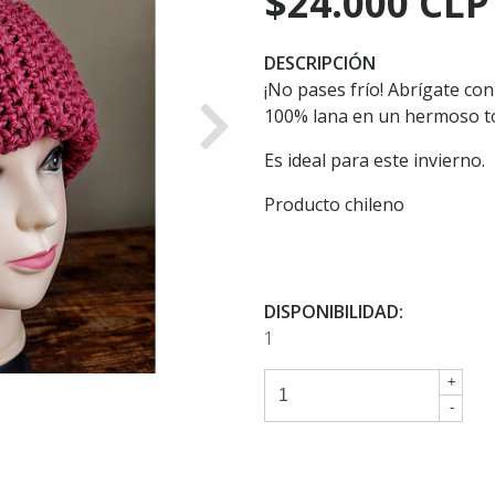
$24.000 CLP
DESCRIPCIÓN
¡No pases frío! Abrígate con
100% lana en un hermoso to
Next
Es ideal para este invierno.
Producto chileno
DISPONIBILIDAD:
1
+
-