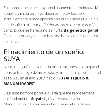
En cuanto al crochet, soy orgullosamente autodidacta. Mi
abuelita y mi tía tejían verdaderas maravillas, pero
increíblemente nunca aprendí con ellas. Hasta que un día
me desafié a mí misma:
"Inténtalo, no te puede ganar"
. Y
como lo que se hereda no se hurta,
¡la genética ganó!
Desde entonces, siempre hay una bolsa con tejido cerca
de mi cama.
El nacimiento de un sueño:
SUYAI
Nunca imaginé que vendería mis creaciones, hasta que el
constante apoyo de mi esposo y mi tía me impulsó a dar el
salto. Así, en el año
2017
, nació
"SUYAI TEJIDOS &
MANUALIDADES"
.
Elegí este nombre porque quería que me representara
profundamente:
Suyai
significa
"esperanza"
en
Mapudungun (idioma mapuche). Ese es el significado