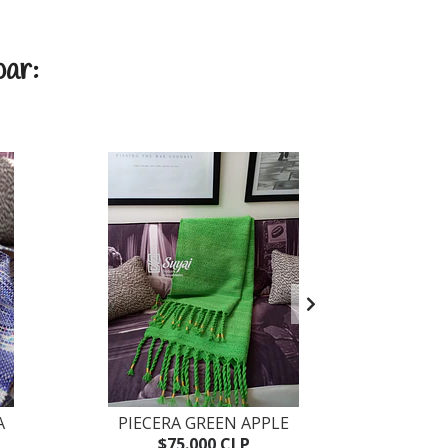
par:
A
PIECERA GREEN APPLE
$75.000 CLP