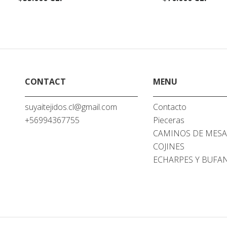
CONTACT
MENU
suyaitejidos.cl@gmail.com
Contacto
+56994367755
Pieceras
CAMINOS DE MES
COJINES
ECHARPES Y BUFA