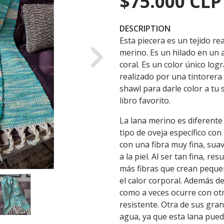
$75.000 CLP
DESCRIPTION
Esta piecera es un tejido r
merino. Es un hilado en un 
Next
coral. Es un color único log
realizado por una tintorera
shawl para darle color a tu 
libro favorito.
La lana merino es diferente
tipo de oveja específico co
con una fibra muy fina, sua
a la piel. Al ser tan fina, r
más fibras que crean peque
el calor corporal. Además de
como a veces ocurre con otra
resistente. Otra de sus gra
agua, ya que esta lana pue