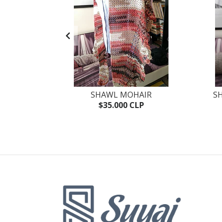
UESA
SHAWL MOHAIR
S
P
$35.000 CLP