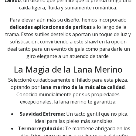
calado
, un diseño que permite que la prenda tenga una
caída ligera, fluida y sumamente romántica.
Para elevar aún más su diseño, hemos incorporado
delicadas aplicaciones de perlitas
a lo largo de la
trama. Estos sutiles destellos aportan un toque de luz y
sofisticación, convirtiendo a este shawl en la opción
ideal tanto para un evento de gala como para darle un
giro elegante a un atuendo de tarde.
La Magia de la Lana Merino
Seleccioné cuidadosamente el hilado para esta pieza,
optando por
lana merino de la más alta calidad
.
Conocida mundialmente por sus propiedades
excepcionales, la lana merino te garantiza:
Suavidad Extrema:
Un tacto gentil que no pica,
ideal para las pieles más sensibles.
Termorregulación:
Te mantiene abrigada en los
días fríos, pero gracias a su ligereza y al diseño