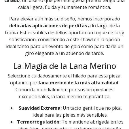
calado
, un diseño que permite que la prenda tenga una
caída ligera, fluida y sumamente romántica.
Para elevar aún más su diseño, hemos incorporado
delicadas aplicaciones de perlitas
a lo largo de la
trama. Estos sutiles destellos aportan un toque de luz y
sofisticación, convirtiendo a este shawl en la opción
ideal tanto para un evento de gala como para darle un
giro elegante a un atuendo de tarde.
La Magia de la Lana Merino
Seleccioné cuidadosamente el hilado para esta pieza,
optando por
lana merino de la más alta calidad
.
Conocida mundialmente por sus propiedades
excepcionales, la lana merino te garantiza:
Suavidad Extrema:
Un tacto gentil que no pica,
ideal para las pieles más sensibles.
Termorregulación:
Te mantiene abrigada en los
días fríos, pero gracias a su ligereza y al diseño