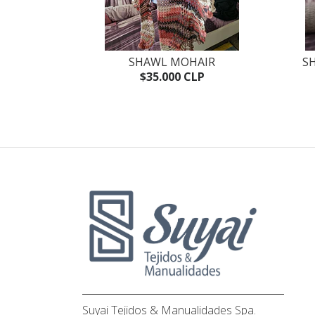
UESA
SHAWL MOHAIR
S
P
$35.000 CLP
Suyai Tejidos & Manualidades Spa.