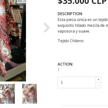
$35.000 CLP
DESCRIPTION
Esta pieza única es un teji
exquisito hilado mezcla de m
Next
vaposora y suave.
Tejido Chileno
ACTION:
1
+
-