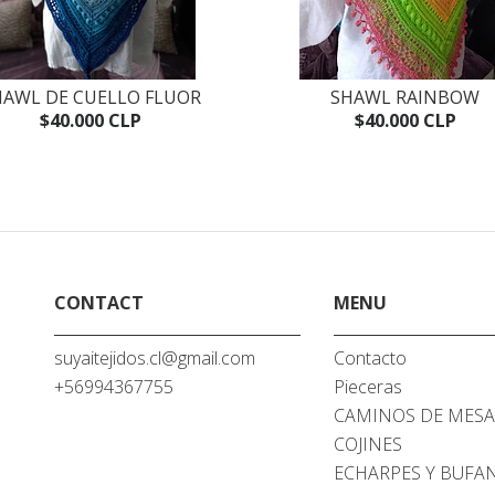
HAWL DE CUELLO FLUOR
SHAWL RAINBOW
$40.000 CLP
$40.000 CLP
CONTACT
MENU
suyaitejidos.cl@gmail.com
Contacto
+56994367755
Pieceras
CAMINOS DE MES
COJINES
ECHARPES Y BUFA