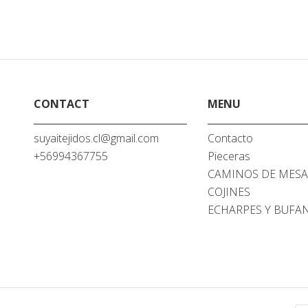
CONTACT
MENU
suyaitejidos.cl@gmail.com
Contacto
+56994367755
Pieceras
CAMINOS DE MES
COJINES
ECHARPES Y BUFA