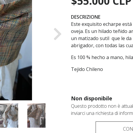
$55.000 CLP
DESCRIZIONE
Este exquisito echarpe está 
oveja. Es un hilado teñido 
Next
un matizado sutil que le da
abrigador, con todas las cua
Es 100 % hecho a mano, hila
Tejido Chileno
Non disponibile
Questo prodotto non è attualm
inviarci una richiesta di infor
CON