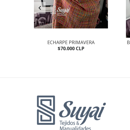
LIA
ECHARPE PRIMAVERA
B
P
$70.000 CLP