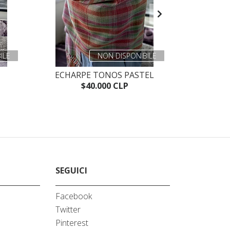
ILE
NON DISPONIBILE
ECHARPE TONOS PASTEL
EC
$40.000 CLP
SEGUICI
Facebook
Twitter
A
Pinterest