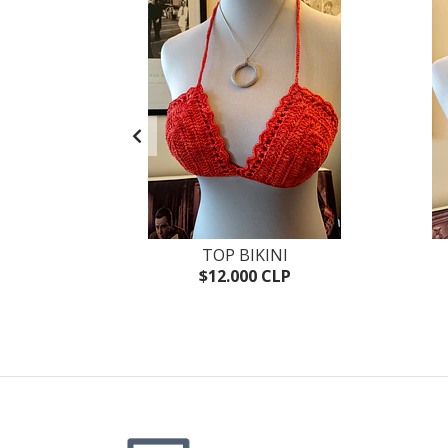
ZAG
TOP BIKINI
P
$12.000 CLP