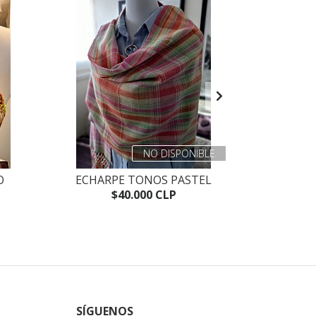
NO DISPONIBLE
O
ECHARPE TONOS PASTEL
CROP
$40.000 CLP
SÍGUENOS