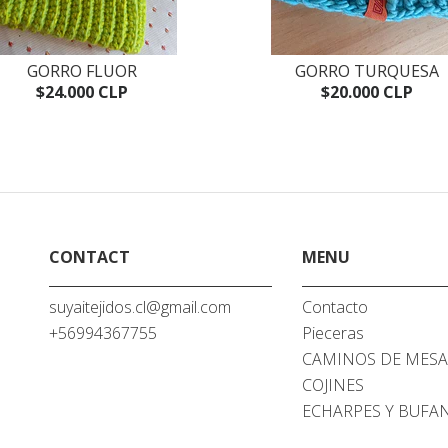
GORRO FLUOR
GORRO TURQUESA
$24.000 CLP
$20.000 CLP
CONTACT
MENU
suyaitejidos.cl@gmail.com
Contacto
+56994367755
Pieceras
CAMINOS DE MES
COJINES
ECHARPES Y BUFA